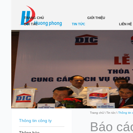
TRANG CHỦ
GIỚI THIỆU
ĐỐI TÁC
TIN TỨC
LIÊN HỆ
Trang chủ
Tin tức
Thông tin 
Thông tin công ty
Báo cáo
Thông báo